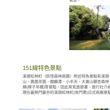
氣息。
151線特色景點
溪頭松林町（妖怪森林商圈）附近特色景點有溪頭
山、鳳凰茶園、麒麟潭、小半天、大崙山銀杏森林
梯(梯子吊橋)等景點，因此常見旅遊書、旅行社介
現在最熱門最夯的溪頭松林町(免門票)日式商圈景點,