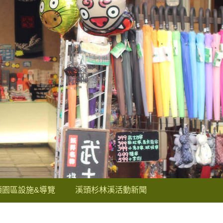
頭園區設施&導覽
溪頭杉林溪活動新聞