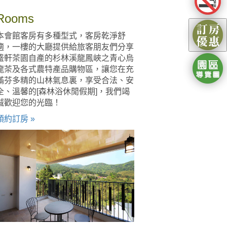
Rooms
本會館客房有多種型式，客房乾淨舒
適，一樓的大廳提供給旅客朋友們分享
盛軒茶園自產的杉林溪龍鳳峽之青心烏
龍茶及各式農特產品購物區，讓您在充
滿芬多精的山林氣息裏，享受合法、安
全、溫馨的[森林浴休閒假期]，我們竭
誠歡迎您的光臨！
預約訂房 »