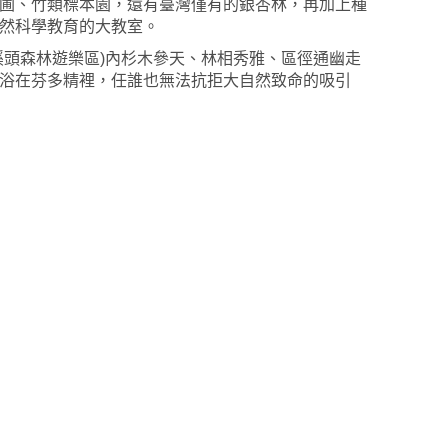
圃、竹類標本園，還有臺灣僅有的銀杏林，再加上種
然科學教育的大教室。
溪頭森林遊樂區)內杉木參天、林相秀雅、區徑通幽走
浴在芬多精裡，任誰也無法抗拒大自然致命的吸引