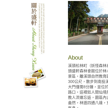
About
溪頭松林町（妖怪森林
頭盛軒森林會館位於林
景區，離溪頭自然教育
300公尺，散步到南投
大門僅需8分鐘，並位
路口，這裡如人間仙境
教人流連忘返，園區內
盎然，林道四通八達，