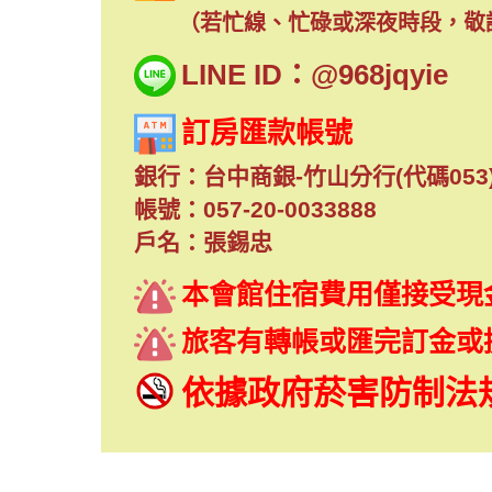
（若忙線、忙碌或深夜時段，敬請
LINE ID：
@968jqyie
訂房匯款帳號
銀行：台中商銀-竹山分行(代碼053
帳號：057-20-0033888
戶名：張錫忠
本會館住宿費用僅接受現
旅客有轉帳或匯完訂金或
依據政府菸害防制法