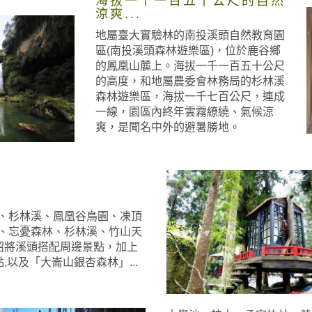
海拔一千一百五十公尺的自然
涼爽...
地屬臺大實驗林的南投溪頭自然教育園
區(南投溪頭森林遊樂區)，位於鹿谷鄉
的鳳凰山麓上。海拔一千一百五十公尺
的高度，和地屬農委會林務局的杉林溪
森林遊樂區，海拔一千七百公尺，連成
一線，園區內終年雲霧繚繞、氣候涼
爽，是聞名中外的避暑勝地。
、杉林溪、鳳凰谷鳥園、凍頂
、忘憂森林、杉林溪、竹山天
紹將溪頭搭配周邊景點，加上
以及「大崙山銀杏森林」...