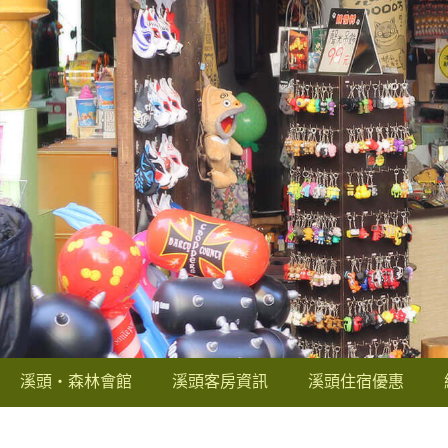
溪頭‧森林會館
溪頭客房資訊
溪頭住宿優惠
往溪頭交通指南