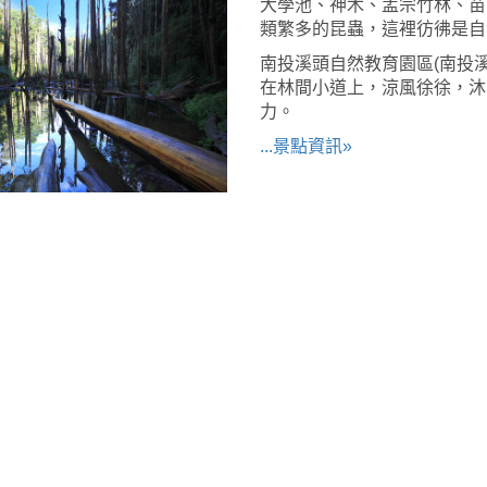
大學池、神木、孟宗竹林、苗
類繁多的昆蟲，這裡彷彿是自
南投溪頭自然教育園區(南投
在林間小道上，涼風徐徐，沐
力。
...景點資訊»