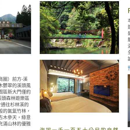
商圈）前方-溪
木鬱翠的溪頭風
園區新大門僅約
溪頭森林遊樂區
於通往杉林溪的
般的氤氳竹林，
古木參天，綠意
充滿山林的優雅