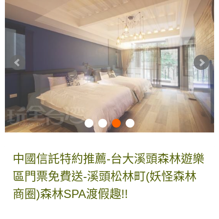
中國信託特約推薦-台大溪頭森林遊樂
區門票免費送-溪頭松林町(妖怪森林
商圈)森林SPA渡假趣!!