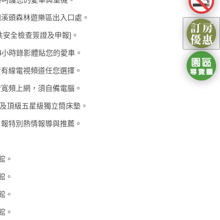
圈溪頭森林遊樂區出入口處。
共安全檢查簽證及申報]。
4小時錄影體貼您的愛車。
費有線電視頻道任您選擇。
費寬頻上網，須自備電腦。
浴及頂級五星級獨立筒床墊。
日報特別熱情報導與推薦。
館。
館。
館。
館。