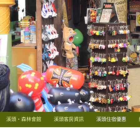
溪頭‧森林會館
溪頭客房資訊
溪頭住宿優惠
往溪頭交通指南