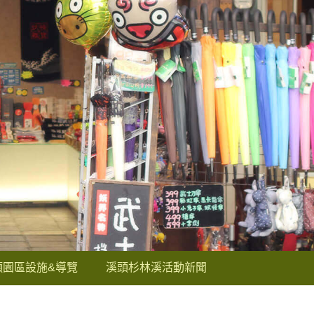
頭園區設施&導覽
溪頭杉林溪活動新聞