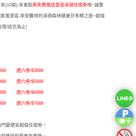
(10張),本會館
再免費贈送壹張溪頭住宿券
唷~誠摯
家風景區,享受難得的溪頭森林健康芬多精之旅~超值
限!送完為止!
8 週六券/$3888
8 週六券/$5888
8 週六券/$6888
8 週六券/$7888
最熱門最便宜超值住宿券。
時呵護您的愛車與重機。