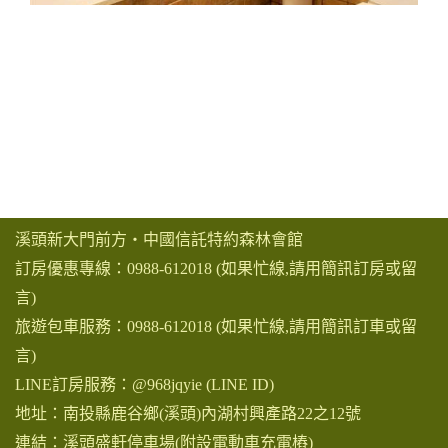
溪頭新大門前方‧中國信託特約森林會館
訂房優惠專線：
0988-612018
(如果忙線,請用簡訊訂房或留
言)
旅遊包車服務：
0988-612018
(如果忙線,請用簡訊訂車或留
言)
LINE訂房服務：
@968jqyie
(LINE ID)
地址：南投縣鹿谷鄉(溪頭)內湖村興產路22之12號
連結：
溪頭盛軒停車場(附設電動車充電樁)