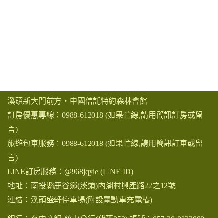
溪頭新大門前方‧中國信託特約森林會館
訂房優惠專線：
0988-612018
(如果忙線,請用簡訊訂房或留
言)
旅遊包車服務：
0988-612018
(如果忙線,請用簡訊訂車或留
言)
LINE訂房服務：
@968jqyie
(LINE ID)
地址：南投縣鹿谷鄉(溪頭)內湖村興產路22之12號
連結：
溪頭盛軒停車場(附設電動車充電樁)